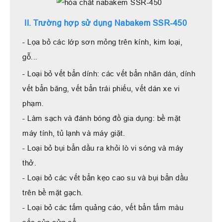
II. Trường hợp sử dụng Nabakem SSR-450
- Lọa bỏ các lớp sơn mỏng trên kính, kim loại,
gỗ...
- Loại bỏ vết bẩn dính: các vết bẩn nhãn dán, dính
vết bẩn băng, vết bẩn trái phiếu, vết dán xe vi
phạm.
- Làm sạch và đánh bóng đồ gia dụng: bề mặt
máy tính, tủ lạnh và máy giặt.
- Loại bỏ bụi bẩn dầu ra khỏi lò vi sóng và máy
thở.
- Loại bỏ các vết bẩn kẹo cao su và bụi bẩn dầu
trên bề mặt gạch.
- Loại bỏ các tấm quảng cáo, vết bẩn tấm màu