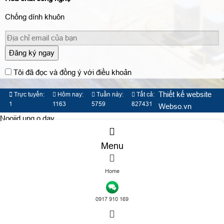
Chống dính khuôn
Đăng ký ngay
Tôi đã đọc và đồng ý với điều khoản
Thiết kế website
Trực tuyến:
Hôm nay:
Tuần này:
Tất cả:
1
1163
5759
827431
Webso.vn
Nooijd ung o day
Menu
Home
TƯ VẤN DỊCH VỤ
0917 910 169