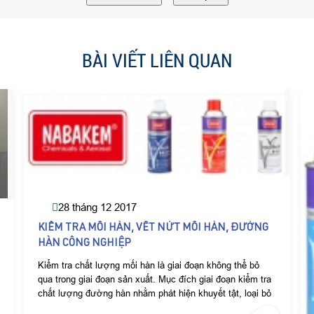
BÀI VIẾT LIÊN QUAN
28 tháng 12 2017
KIỂM TRA MỐI HÀN, VẾT NỨT MỐI HÀN, ĐƯỜNG
HÀN CÔNG NGHIỆP
Kiểm tra chất lượng mối hàn là giai đoạn không thể bỏ
qua trong giai đoạn sản xuất. Mục đích giai đoạn kiểm tra
chất lượng đường hàn nhằm phát hiện khuyết tật, loại bỏ
các sản phẩm lỗi, hạn chế rủi ro trước khi lắp đặt hệ