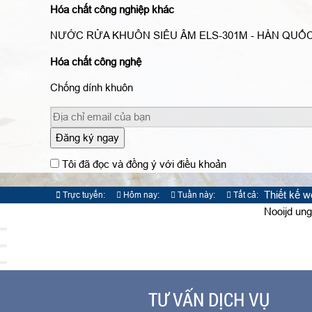
Hóa chất công nghiệp khác
NƯỚC RỬA KHUÔN SIÊU ÂM ELS-301M - HÀN QUỐ
Hóa chất công nghệ
Chống dính khuôn
Đăng ký ngay
Tôi đã đọc và đồng ý với điều khoản
Thiết kế 
Trực tuyến:
Hôm nay:
Tuần này:
Tất cả:
5
1501
8149
829821
Nooijd ung
TƯ VẤN DỊCH VỤ