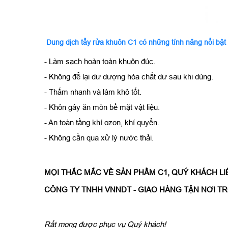
Dung dịch tẩy rửa khuôn C1 có những tính năng nổi bật
- Làm sạch hoàn toàn khuôn đúc.
- Không để lại dư dượng hóa chất dư sau khi dùng.
- Thấm nhanh và làm khô tốt.
- Khôn gây ăn mòn bề mặt vật liệu.
- An toàn tầng khí ozon, khí quyển.
- Không cần qua xử lý nước thải.
MỌI THẮC MẮC VỀ SẢN PHẨM C1, QUÝ KHÁCH LIÊN HỆ
CÔNG TY TNHH VNNDT - GIAO HÀNG TẬN NƠI TR
Rất mong được phục vụ Quý khách!