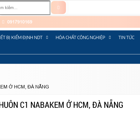
0917910169
IẾT BỊ KIỂM ĐỊNH NDT
HÓA CHẤT CÔNG NGHIỆP
TIN TỨC
KEM Ở HCM, ĐÀ NẴNG
KHUÔN C1 NABAKEM Ở HCM, ĐÀ NẴNG