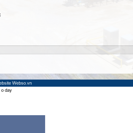
C
website Webso.vn
 o day