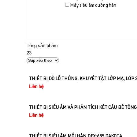
Máy siêu âm đường hàn
Tổng sản phẩm:
23
THIẾT BỊ DÒ LỖ THỦNG, KHUYẾT TẬT LỚP MẠ, LỚP 
Liên hệ
THIẾT BỊ SIÊU ÂM VÀ PHÂN TÍCH KẾT CẤU BÊ TÔN
Liên hệ
THIẾT BỊ SIÊU ÂM MỐI HÀN DFX-635 DAKOTA