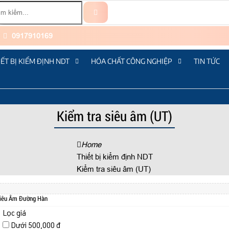
0917910169
IẾT BỊ KIỂM ĐỊNH NDT
HÓA CHẤT CÔNG NGHIỆP
TIN TỨC
Kiểm tra siêu âm (UT)
Home
Thiết bị kiểm định NDT
Kiểm tra siêu âm (UT)
iêu Âm Đường Hàn
Lọc giá
Dưới 500,000 đ