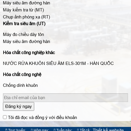
Máy siêu âm đường hàn
Máy kiểm tra từ (MT)
Chụp ảnh phóng xạ (RT)
Kiểm tra siêu âm (UT)
Máy đo chiều dày tôn
Máy siêu âm đường hàn
Hóa chất công nghiệp khác
NƯỚC RỬA KHUÔN SIÊU ÂM ELS-301M - HÀN QUỐC
Hóa chất công nghệ
Chống dính khuôn
Đăng ký ngay
Tôi đã đọc và đồng ý với điều khoản
Thiết kế website
Trực tuyến:
Hôm nay:
Tuần này:
Tất cả: