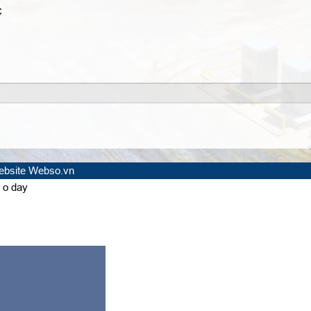
C
website Webso.vn
 o day