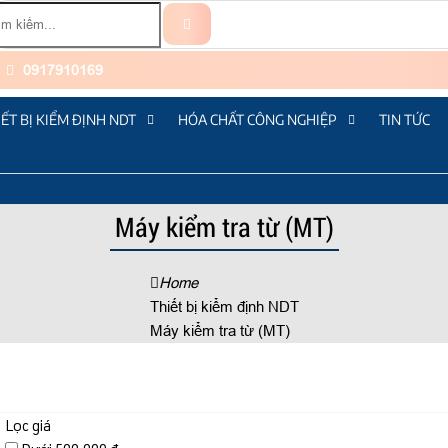
0917910169
IẾT BỊ KIỂM ĐỊNH NDT
HÓA CHẤT CÔNG NGHIỆP
TIN TỨC
Máy kiểm tra từ (MT)
Home
Thiết bị kiểm định NDT
Máy kiểm tra từ (MT)
Lọc giá