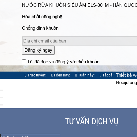
NƯỚC RỬA KHUÔN SIÊU ÂM ELS-301M - HÀN QUỐ
Hóa chất công nghệ
Chống dính khuôn
Đăng ký ngay
Tôi đã đọc và đồng ý với điều khoản
Thiết kế 
Trực tuyến:
Hôm nay:
Tuần này:
Tất cả:
1
1041
5637
827309
Nooijd ung
TƯ VẤN DỊCH VỤ