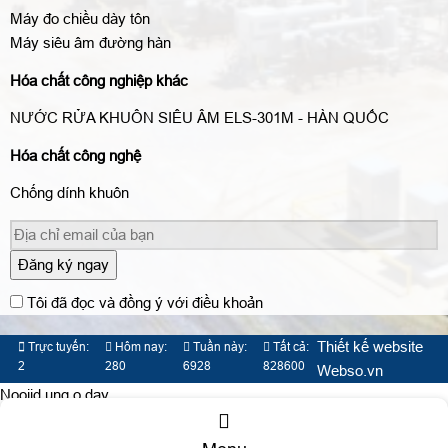
Máy đo chiều dày tôn
Máy siêu âm đường hàn
Hóa chất công nghiệp khác
NƯỚC RỬA KHUÔN SIÊU ÂM ELS-301M - HÀN QUỐC
Hóa chất công nghệ
Chống dính khuôn
Đăng ký ngay
Tôi đã đọc và đồng ý với điều khoản
Thiết kế website
Trực tuyến:
Hôm nay:
Tuần này:
Tất cả:
2
280
6928
828600
Webso.vn
Nooijd ung o day