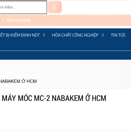
0917910169
IẾT BỊ KIỂM ĐỊNH NDT
HÓA CHẤT CÔNG NGHIỆP
TIN TỨC
2 NABAKEM Ở HCM
BỊ MÁY MÓC MC-2 NABAKEM Ở HCM