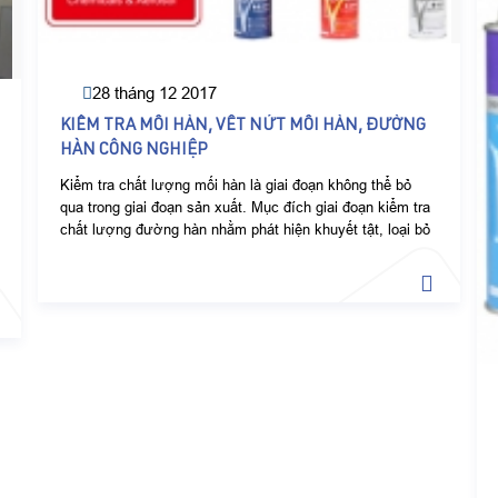
28 tháng 12 2017
KIỂM TRA MỐI HÀN, VẾT NỨT MỐI HÀN, ĐƯỜNG
HÀN CÔNG NGHIỆP
Kiểm tra chất lượng mối hàn là giai đoạn không thể bỏ
qua trong giai đoạn sản xuất. Mục đích giai đoạn kiểm tra
chất lượng đường hàn nhằm phát hiện khuyết tật, loại bỏ
các sản phẩm lỗi, hạn chế rủi ro trước khi lắp đặt hệ
thống.