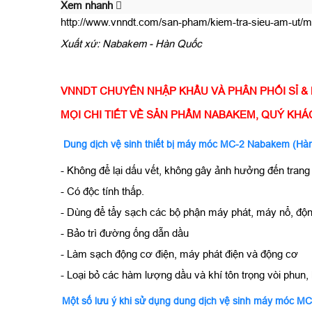
Xem nhanh
http://www.vnndt.com/san-pham/kiem-tra-sieu-am-ut/m
Xuất xứ: Nabakem - Hàn Quốc
VNNDT CHUYÊN NHẬP KHẨU VÀ PHÂN PHỐI SỈ &
MỌI CHI TIẾT VỀ SẢN PHẨM NABAKEM, QUÝ KHÁCH 
Dung dịch vệ sinh thiết bị máy móc MC-2 Nabakem (Hà
- Không để lại dấu vết, không gây ảnh hưởng đến trang 
- Có độc tính thấp.
- Dùng để tẩy sạch các bộ phận máy phát, máy nổ, động c
- Bảo trì đường ống dẫn dầu
- Làm sạch động cơ điện, máy phát điện và động cơ
- Loại bỏ các hàm lượng dầu và khí tôn trọng vòi phun
Một số lưu ý khi sử dụng dung dịch vệ sinh máy móc MC