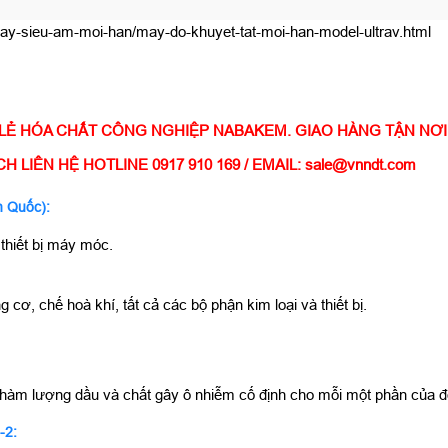
ay-sieu-am-moi-han/may-do-khuyet-tat-moi-han-model-ultrav.html
 LẺ HÓA CHẤT CÔNG NGHIỆP NABAKEM. GIAO HÀNG TẬN NƠ
LIÊN HỆ HOTLINE 0917 910 169 / EMAIL: sale@vnndt.com
n Quốc):
thiết bị máy móc.
ơ, chế hoà khí, tất cả các bộ phận kim loại và thiết bị.
, hàm lượng dầu và chất gây ô nhiễm cố định cho mỗi một phần của đ
-2: