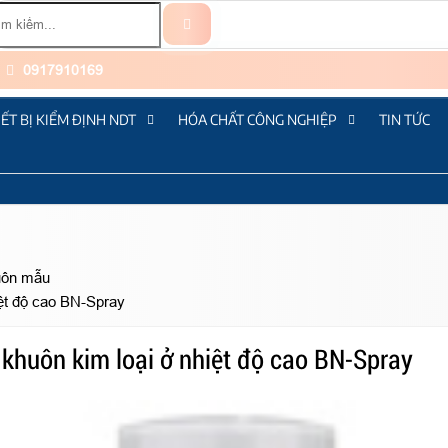
0917910169
IẾT BỊ KIỂM ĐỊNH NDT
HÓA CHẤT CÔNG NGHIỆP
TIN TỨC
huôn mẫu
ệt độ cao BN-Spray
khuôn kim loại ở nhiệt độ cao BN-Spray