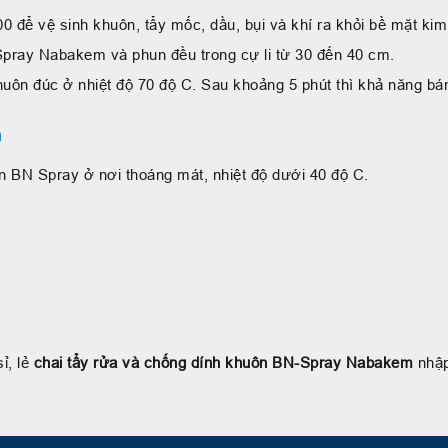
vệ sinh khuôn, tẩy mốc, dầu, bụi và khí ra khỏi bề mặt kim l
Spray Nabakem và phun đều trong cự li từ 30 đến 40 cm.
uôn đúc ở nhiệt độ 70 độ C. Sau khoảng 5 phút thì khả năng bá
m
ôn BN Spray ở nơi thoáng mát, nhiệt độ dưới 40 độ C.
.
ỉ, lẻ
chai tẩy rửa và chống dính khuôn BN-Spray Nabakem
nhập