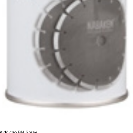
ệt độ cao BN-Spray