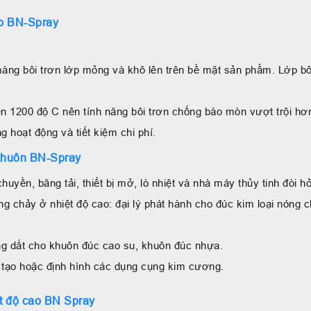
ao BN-Spray
àng bôi trơn lớp mỏng và khô lên trên bề mặt sản phẩm. Lớp bô
đến 1200 độ C nên tính năng bôi trơn chống bào mòn vượt trội 
g hoạt động và tiết kiệm chi phí.
 khuôn BN-Spray
uyền, băng tải, thiết bị mở, lò nhiệt và nhà máy thủy tinh đòi hỏ
g chảy ở nhiệt độ cao: đại lý phát hành cho đúc kim loại nóng c
ống dắt cho khuôn đúc cao su, khuôn đúc nhựa.
ế tạo hoặc định hình các dụng cụng kim cương.
t độ cao BN Spray