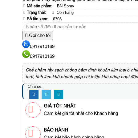
Mã sản phẩm:
BN Spray
Trạng thái:
Còn hàng
Số lần xem:
6308
Gọi cho tôi
0917910169
0917910169
Chế phẩm tẩy sạch chống bám dính khuôn kim loại ở nh
thời, tính làm khô nhanh giúp cải thiện khả năng hoạt động
Chia sẻ:
GIÁ TỐT NHẤT
Cam kết giá tốt nhất cho Khách hàng
BẢO HÀNH
Cam kết bảo hành chính hãng