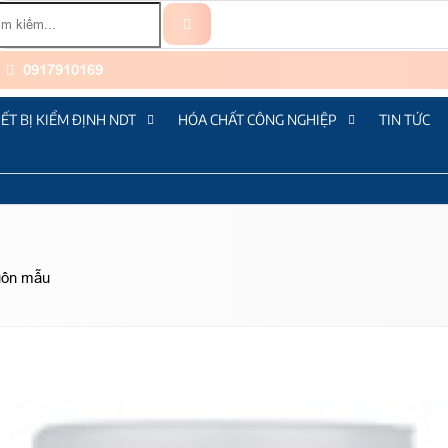
0917910169
IẾT BỊ KIỂM ĐỊNH NDT
HÓA CHẤT CÔNG NGHIỆP
TIN TỨC
huôn mẫu