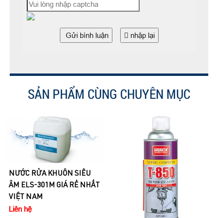
Gửi bình luận
nhập lại
SẢN PHẨM CÙNG CHUYÊN MỤC
DUNG MÔI TẨY GỈ SÉT VÀ
BÔI TRƠN KIM LOẠI
SELLEYS RP7
Liên hệ