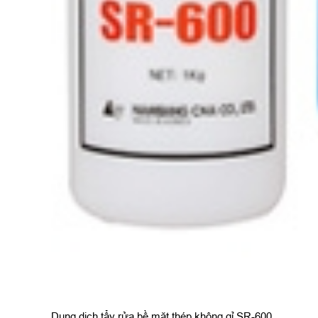
Dung dịch tẩy rửa bề mặt thép không gỉ SR-600