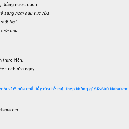
lại bằng nước sạch.
để sáng hôm sau sục rửa.
mặt trời.
a mới cao.
h thực hiện.
ước sạch rửa ngay.
ối sỉ lẽ
hóa chất tẩy rửa bề mặt thép không gỉ SR-600 Nabakem
Nabakem.