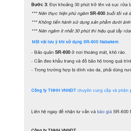
Bước 3:
Đợi khoảng 30 phút trở lên và sục rửa 
*** Nên thực hiện phủ ngâm
SR-600
buổi tối và 
*** Không tiến hành sử dụng sản phẩm dưới ánh 
*** Nên ngâm ít nhất 30 phút thì hiệu quả tẩy rử
Một vài lưu ý khi sử dụng SR-600 Nabakem
- Bảo quản
SR-600
ở nơi thoáng mát, khô ráo.
- Cần đeo khẩu trang và đồ bảo hộ trong quá trìn
- Trong trường hợp bị dính vào da, phải dùng n
Công ty TNHH VNNDT
chuyên cung cấp và phân ph
Liên hệ ngay để nhận tư vấn và
báo giá
SR-600 
Công ty TNHH VNNDT