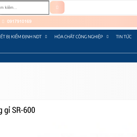
0917910169
IẾT BỊ KIỂM ĐỊNH NDT
HÓA CHẤT CÔNG NGHIỆP
TIN TỨC
g gỉ SR-600