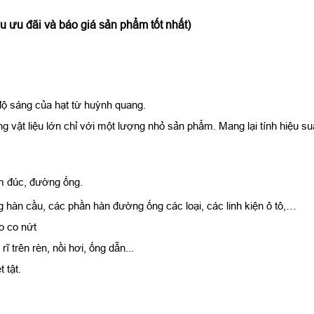
 ưu đãi và báo giá sản phẩm tốt nhất)
độ sáng của hạt từ huỳnh quang.
vật liệu lớn chỉ với một lượng nhỏ sản phẩm. Mang lại tính hiệu suấ
m đúc, đường ống.
 hàn cầu, các phần hàn đường ống các loại, các linh kiện ô tô,…
o co nứt
rĩ trên rèn, nồi hơi, ống dẫn...
 tật.