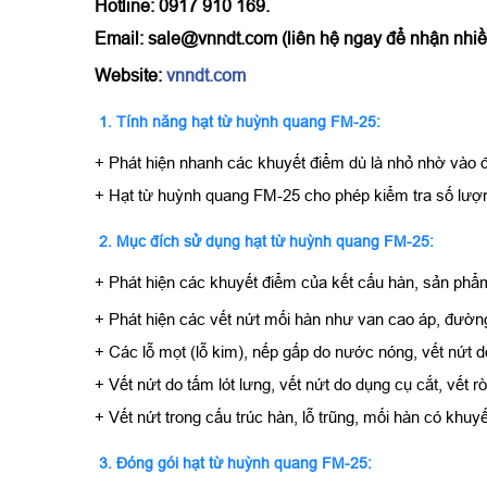
Hotline: 0917 910 169.
Email: sale@vnndt.com (liên hệ ngay để nhận nhiều
Website:
vnndt.com
1. Tính năng hạt từ huỳnh quang FM-25:
+ Phát hiện nhanh các khuyết điểm dù là nhỏ nhờ vào 
+ Hạt từ huỳnh quang FM-25 cho phép kiểm tra số lượng 
2. Mục đích sử dụng hạt từ huỳnh quang FM-25:
+ Phát hiện các khuyết điểm của kết cấu hàn, sản phẩ
+ Phát hiện các vết nứt mối hàn như van cao áp, đường
+ Các lỗ mọt (lỗ kim), nếp gấp do nước nóng, vết nứt d
+ Vết nứt do tấm lót lưng, vết nứt do dụng cụ cắt, vết rò 
+ Vết nứt trong cấu trúc hàn, lỗ trũng, mối hàn có khuyết
3. Đóng gói hạt từ huỳnh quang FM-25: