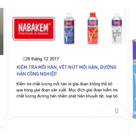
28 tháng 12 2017
KIỂM TRA MỐI HÀN, VẾT NỨT MỐI HÀN, ĐƯỜNG
HÀN CÔNG NGHIỆP
Kiểm tra chất lượng mối hàn là giai đoạn không thể bỏ
qua trong giai đoạn sản xuất. Mục đích giai đoạn kiểm tra
chất lượng đường hàn nhằm phát hiện khuyết tật, loại bỏ
các sản phẩm lỗi, hạn chế rủi ro trước khi lắp đặt hệ
thống.