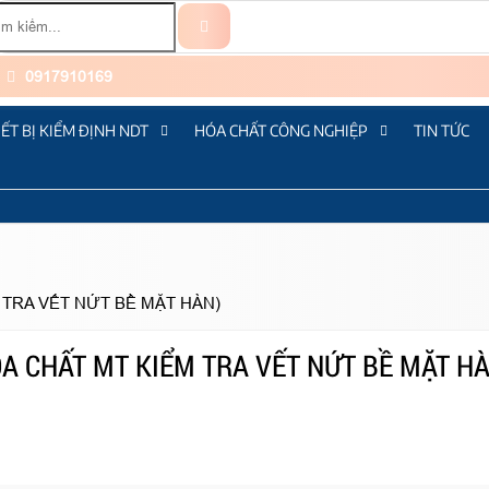
0917910169
IẾT BỊ KIỂM ĐỊNH NDT
HÓA CHẤT CÔNG NGHIỆP
TIN TỨC
 TRA VẾT NỨT BỀ MẶT HÀN)
A CHẤT MT KIỂM TRA VẾT NỨT BỀ MẶT HÀ