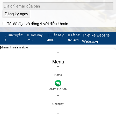
Đăng ký ngay
Tôi đã đọc và đồng ý với điều khoản
Thiết kế website
Trực tuyến:
Hôm nay:
Tuần này:
Tất cả:
1
213
4809
826481
Webso.vn
Nooijd ung o day
Menu
Home
TƯ VẤN DỊCH VỤ
0917 910 169
Gọi ngay