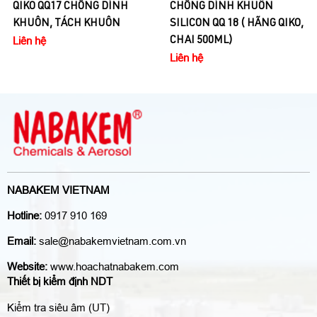
QIKO QQ17 CHỐNG DÍNH
CHỐNG DÍNH KHUÔN
KHUÔN, TÁCH KHUÔN
SILICON QQ 18 ( HÃNG QIKO,
Liên hệ
CHAI 500ML)
Liên hệ
NABAKEM VIETNAM
Hotline:
0917 910 169
Email:
sale@nabakemvietnam.com.vn
Website:
www.hoachatnabakem.com
Thiết bị kiểm định NDT
Kiểm tra siêu âm (UT)