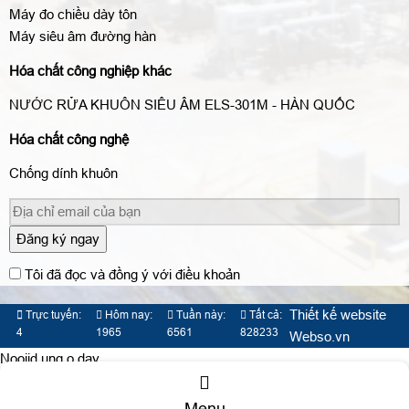
Máy đo chiều dày tôn
Máy siêu âm đường hàn
Hóa chất công nghiệp khác
NƯỚC RỬA KHUÔN SIÊU ÂM ELS-301M - HÀN QUỐC
Hóa chất công nghệ
Chống dính khuôn
Đăng ký ngay
Tôi đã đọc và đồng ý với điều khoản
Thiết kế website
Trực tuyến:
Hôm nay:
Tuần này:
Tất cả:
4
1965
6561
828233
Webso.vn
Nooijd ung o day