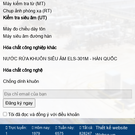
Máy kiểm tra từ (MT)
Chụp ảnh phóng xạ (RT)
Kiểm tra siêu âm (UT)
Máy đo chiều dày tôn
Máy siêu âm đường hàn
Hóa chất công nghiệp khác
NƯỚC RỬA KHUÔN SIÊU ÂM ELS-301M - HÀN QUỐC
Hóa chất công nghệ
Chống dính khuôn
Đăng ký ngay
Tôi đã đọc và đồng ý với điều khoản
Thiết kế website
Trực tuyến:
Hôm nay:
Tuần này:
Tất cả:
1
1979
6575
828247
Webso.vn