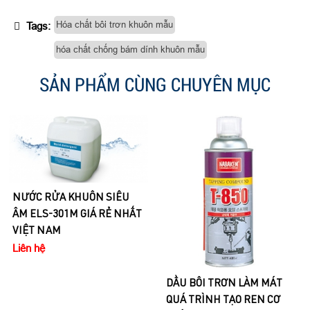
Hóa chất bôi trơn khuôn mẫu
Tags:
hóa chất chống bám dính khuôn mẫu
SẢN PHẨM CÙNG CHUYÊN MỤC
DUNG MÔI TẨY GỈ SÉT VÀ
DẦU BÔI TRƠN LÀM MÁT
BÔI TRƠN KIM LOẠI
QUÁ TRÌNH TẠO REN CƠ
SELLEYS RP7