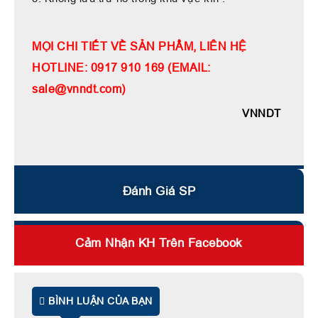
MỌI CHI TIẾT VỀ SẢN PHẨM, LIÊN HỆ
HOTLINE: 0917 910 169 (EMAIL:
sale@vnndt.com)
VNNDT
Đánh Giá SP
Cảm Nhận KH Trên Facebook
BÌNH LUẬN CỦA BẠN