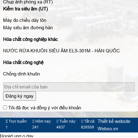
Chụp ảnh phóng xạ (RT)
Kiểm tra siêu âm (UT)
Máy đo chiều dày tôn
Máy siêu âm đường hàn
Hóa chất công nghiệp khác
NƯỚC RỬA KHUÔN SIÊU ÂM ELS-301M - HÀN QUỐC
Hóa chất công nghệ
Chống dính khuôn
Đăng ký ngay
Tôi đã đọc và đồng ý với điều khoản
Thiết kế website
Trực tuyến:
Hôm nay:
Tuần này:
Tất cả:
1
241
4837
826509
Webso.vn
Nooijd ung o day