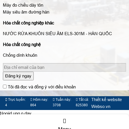
Máy đo chiều dày tôn
Máy siêu âm đường hàn
Hóa chất công nghiệp khác
NƯỚC RỬA KHUÔN SIÊU ÂM ELS-301M - HÀN QUỐC
Hóa chất công nghệ
Chống dính khuôn
Đăng ký ngay
Tôi đã đọc và đồng ý với điều khoản
Thiết kế website
Trực tuyến:
Hôm nay:
Tuần này:
Tất cả:
4
864
3708
825380
Webso.vn
Nooijd ung o day