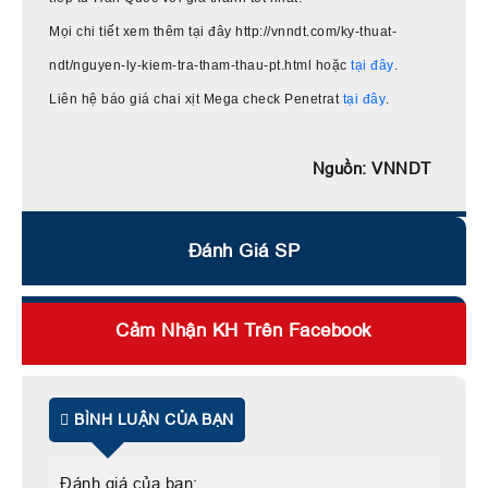
Mọi chi tiết xem thêm tại đây http://vnndt.com/ky-thuat-
ndt/nguyen-ly-kiem-tra-tham-thau-pt.html hoặc
tại đây
.
Liên hệ báo giá chai xịt Mega check Penetrat
tại đây
.
Nguồn: VNNDT
Đánh Giá SP
Cảm Nhận KH Trên Facebook
BÌNH LUẬN CỦA BẠN
Đánh giá của bạn: