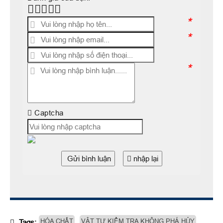
*
*
*
Captcha
Gửi bình luận
nhập lại
HÓA CHẤT
VẬT TƯ KIỂM TRA KHÔNG PHÁ HỦY
Tags: