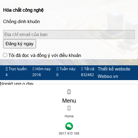
Hóa chất công nghệ
Chống dính khuôn
Đăng ký ngay
Tôi đã đọc và đồng ý với điều khoản
Thiết kế website
Trực tuyến:
Hôm nay:
Tuần này:
Tất cả:
4
2016
0
832462
Webso.vn
Nooijd ung o day
Menu
Home
TƯ VẤN DỊCH VỤ
0917 910 169