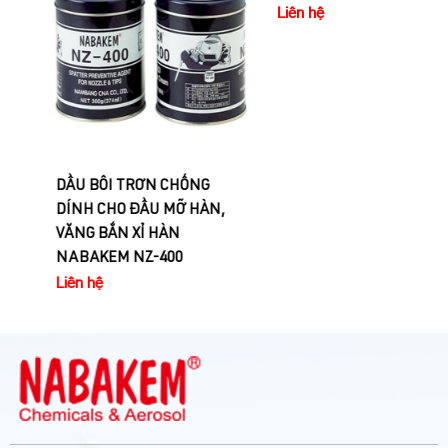
DẦU BÔI TRƠN CHỐNG
Nước tẩy sạch sơn, keo dán
DÍNH CHO ĐẦU MỠ HÀN,
Nabakem SSR-220
Liên hệ
VĂNG BẮN XỈ HÀN
NABAKEM NZ-400
Liên hệ