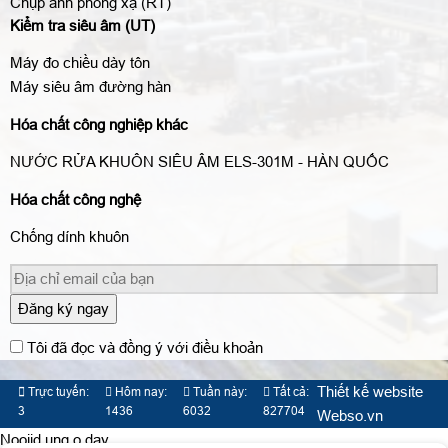
Chụp ảnh phóng xạ (RT)
Kiểm tra siêu âm (UT)
Máy đo chiều dày tôn
Máy siêu âm đường hàn
Hóa chất công nghiệp khác
NƯỚC RỬA KHUÔN SIÊU ÂM ELS-301M - HÀN QUỐC
Hóa chất công nghệ
Chống dính khuôn
Đăng ký ngay
Tôi đã đọc và đồng ý với điều khoản
Thiết kế website
Trực tuyến:
Hôm nay:
Tuần này:
Tất cả:
3
1436
6032
827704
Webso.vn
Nooijd ung o day