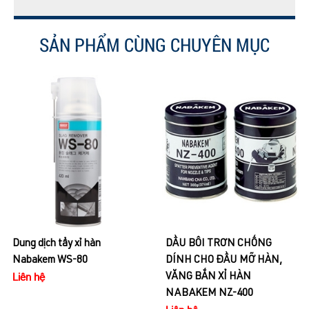
SẢN PHẨM CÙNG CHUYÊN MỤC
Nước tẩy sạch sơn, keo dán
Nabakem SSR-220
Liên hệ
DẦU BÔI TRƠN CHỐNG
DÍNH CHO ĐẦU MỠ HÀN,
VĂNG BẮN XỈ HÀN
NABAKEM NZ-400