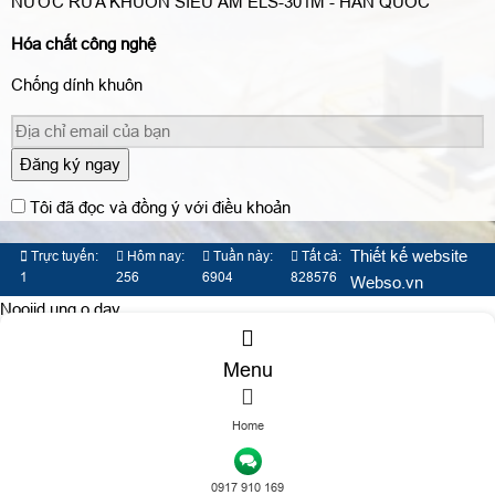
NƯỚC RỬA KHUÔN SIÊU ÂM ELS-301M - HÀN QUỐC
Hóa chất công nghệ
Chống dính khuôn
Đăng ký ngay
Tôi đã đọc và đồng ý với điều khoản
Thiết kế website
Trực tuyến:
Hôm nay:
Tuần này:
Tất cả:
1
256
6904
828576
Webso.vn
Nooijd ung o day
Menu
Home
TƯ VẤN DỊCH VỤ
0917 910 169