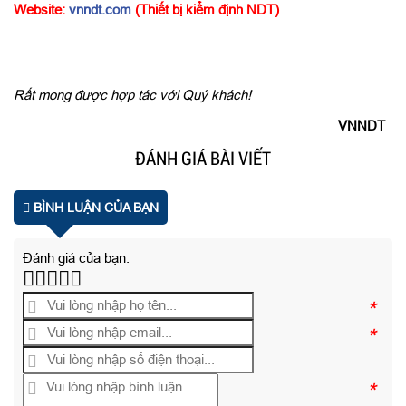
Website:
vnndt.com
(Thiết bị kiểm định NDT)
Rất mong được hợp tác với Quý khách!
VNNDT
ĐÁNH GIÁ BÀI VIẾT
BÌNH LUẬN CỦA BẠN
Đánh giá của bạn:
*
*
*