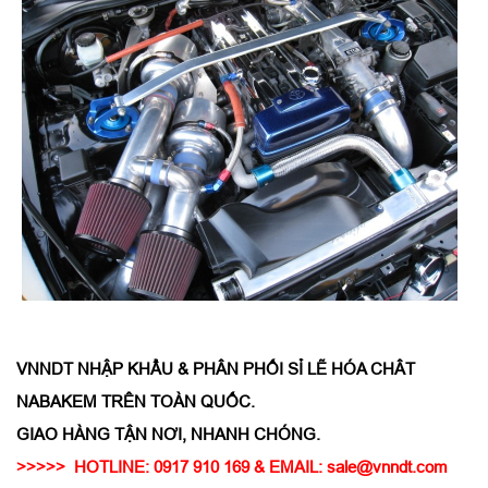
VNNDT NHẬP KHẨU & PHÂN PHỐI SỈ LẼ HÓA CHÂT
NABAKEM TRÊN TOÀN QUỐC.
GIAO HÀNG TẬN NƠI, NHANH CHÓNG.
>>>>> HOTLINE: 0917 910 169 & EMAIL: sale@vnndt.com