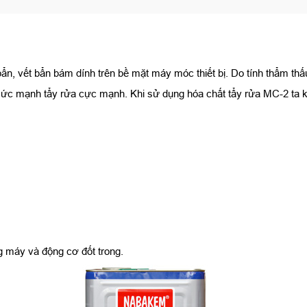
ẩn, vết bẩn bám dính trên bề mặt máy móc thiết bị. Do tính thẩm t
ức mạnh tẩy rửa cực mạnh. Khi sử dụng hóa chất tẩy rửa MC-2 ta khôn
g máy và động cơ đốt trong.