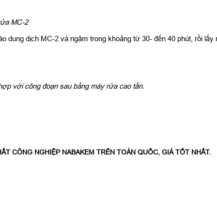
 rửa MC-2
vào dung dịch MC-2 và ngâm trong khoảng từ 30- đến 40 phút, rồi lấy ra
t hợp với công đoạn sau bằng máy rửa cao tần.
ẤT CÔNG NGHIỆP NABAKEM TRÊN TOÀN QUỐC, GIÁ TỐT NHẤT.