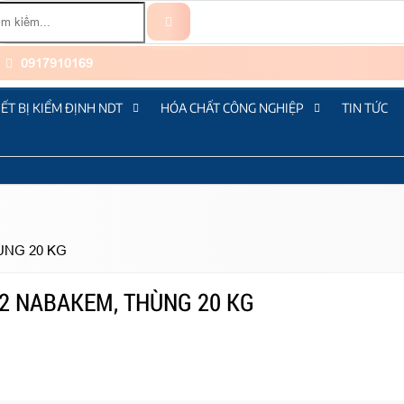
0917910169
IẾT BỊ KIỂM ĐỊNH NDT
HÓA CHẤT CÔNG NGHIỆP
TIN TỨC
ÙNG 20 KG
2 NABAKEM, THÙNG 20 KG