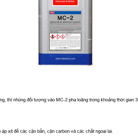
g, thì nhúng đối tượng vào MC-2 pha loãng trong khoảng thời gian 30
p xịt để các cặn bẩn, cặn carbon và các chất ngoại lai.