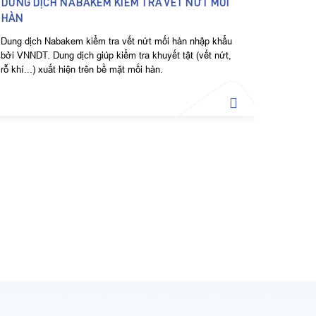
DUNG DỊCH NABAKEM KIỂM TRA VẾT NỨT MỐI
HÀN
Dung dịch Nabakem kiểm tra vết nứt mối hàn nhập khẩu
bởi VNNDT. Dung dịch giúp kiểm tra khuyết tật (vết nứt,
rỗ khí...) xuất hiện trên bề mặt mối hàn.