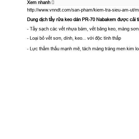
Xem nhanh
http://www.vnndt.com/san-pham/kiem-tra-sieu-am-ut/m
Dung dịch tẩy rửa keo dán PR-70 Nabakem được cải tiế
- Tẩy sạch các vết nhựa bám, vết băng keo, màng sơn, 
- Loại bỏ vết sơn, dính, keo... với độc tính thấp
- Lực thẩm thấu mạnh mẽ, tách màng tráng men kim loạ