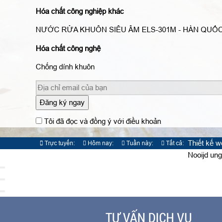
Hóa chất công nghiệp khác
NƯỚC RỬA KHUÔN SIÊU ÂM ELS-301M - HÀN QUỐ
Hóa chất công nghệ
Chống dính khuôn
Đăng ký ngay
Tôi đã đọc và đồng ý với điều khoản
Thiết kế 
Trực tuyến:
Hôm nay:
Tuần này:
Tất cả:
1
505
7153
828825
Nooijd ung
TƯ VẤN DỊCH VỤ