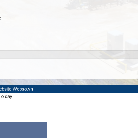
C
website Webso.vn
 o day