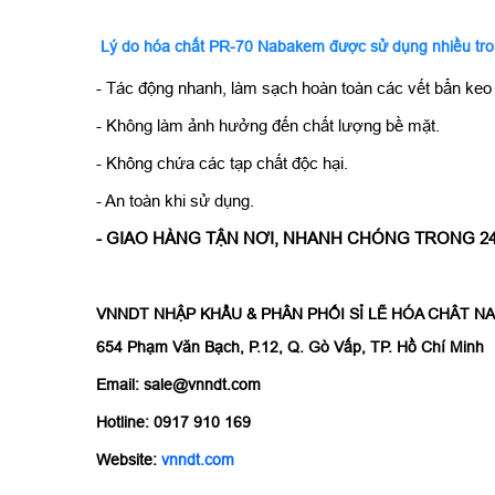
Lý do hóa chất PR-70 Nabakem được sử dụng nhiều tro
- Tác động nhanh, làm sạch hoàn toàn các vết bẩn keo d
- Không làm ảnh hưởng đến chất lượng bề mặt.
- Không chứa các tạp chất độc hại.
- An toàn khi sử dụng.
- GIAO HÀNG TẬN NƠI, NHANH CHÓNG TRONG 24H (k
VNNDT NHẬP KHẨU & PHÂN PHỐI SỈ LẼ HÓA CHÂT 
654 Phạm Văn Bạch, P.12, Q. Gò Vấp, TP. Hồ Chí Minh
Email: sale@vnndt.com
Hotline: 0917 910 169
Website:
vnndt.com