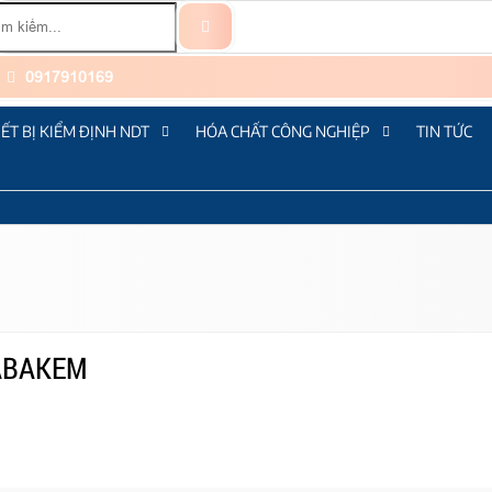
0917910169
IẾT BỊ KIỂM ĐỊNH NDT
HÓA CHẤT CÔNG NGHIỆP
TIN TỨC
NABAKEM