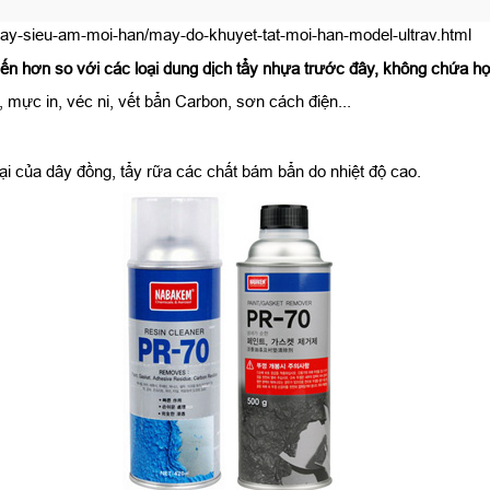
ay-sieu-am-moi-han/may-do-khuyet-tat-moi-han-model-ultrav.html
n hơn so với các loại dung dịch tẩy nhựa trước đây, không chứa hợp
mực in, véc ni, vết bẩn Carbon, sơn cách điện...
i của dây đồng, tẩy rữa các chất bám bẩn do nhiệt độ cao.