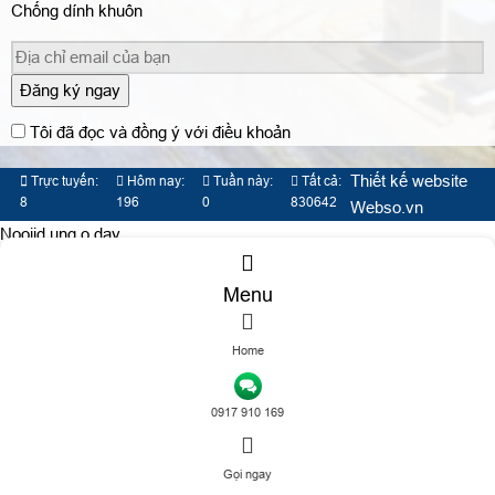
Chống dính khuôn
Đăng ký ngay
Tôi đã đọc và đồng ý với điều khoản
Thiết kế website
Trực tuyến:
Hôm nay:
Tuần này:
Tất cả:
8
196
0
830642
Webso.vn
Nooijd ung o day
Menu
Home
TƯ VẤN DỊCH VỤ
0917 910 169
Gọi ngay