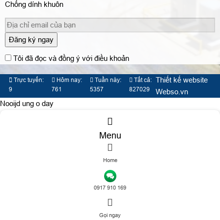
Chống dính khuôn
Đăng ký ngay
Tôi đã đọc và đồng ý với điều khoản
Thiết kế website
Trực tuyến:
Hôm nay:
Tuần này:
Tất cả:
9
761
5357
827029
Webso.vn
Nooijd ung o day
Menu
TƯ VẤN DỊCH VỤ
Home
0917 910 169
Gọi ngay