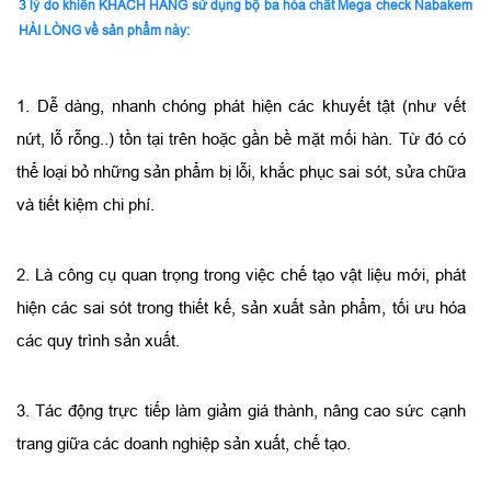
3 lý do khiến KHÁCH HÀNG sử dụng bộ ba hóa chất Mega check Nabakem
HÀI LÒNG về sản phẩm này:
1. Dễ dàng, nhanh chóng phát hiện các khuyết tật (như vết
nứt, lỗ rỗng..) tồn tại trên hoặc gần bề mặt mối hàn. Từ đó có
thể loại bỏ những sản phẩm bị lỗi, khắc phục sai sót, sửa chữa
và tiết kiệm chi phí.
2. Là công cụ quan trọng trong việc chế tạo vật liệu mới, phát
hiện các sai sót trong thiết kế, sản xuất sản phẩm, tối ưu hóa
các quy trình sản xuất.
3. Tác động trực tiếp làm giảm giá thành, nâng cao sức cạnh
trang giữa các doanh nghiệp sản xuất, chế tạo.