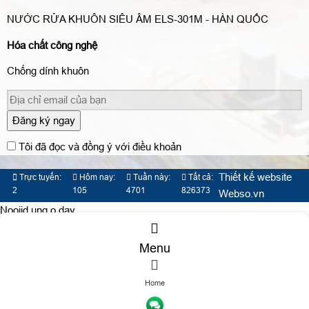
NƯỚC RỬA KHUÔN SIÊU ÂM ELS-301M - HÀN QUỐC
Hóa chất công nghệ
Chống dính khuôn
Đăng ký ngay
Tôi đã đọc và đồng ý với điều khoản
Thiết kế website
Trực tuyến:
Hôm nay:
Tuần này:
Tất cả:
2
105
4701
826373
Webso.vn
Nooijd ung o day
Menu
Home
TƯ VẤN DỊCH VỤ