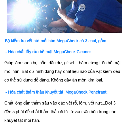
Bộ kiểm tra vết nứt mối hàn MegaCheck có 3 chai, gồm:
- Hóa chất tẩy rửa bề mặt MegaCheck Cleaner:
Giúp làm sạch bụi bẩn, dầu dư, gỉ sét... bám cứng trên bề mặt
mối hàn. Bất cứ hình dạng hay chất liệu nào của vật kiểm đều
có thể sử dụng dễ dàng. Không gây ăn mòn kim loại.
- Hóa chất thẩm thấu khuyết tật MegaCheck Penetrant:
Chất lỏng dần thấm sâu vào các vết rỗ, lỏm, vết nứt...Đợi 3
đến 5 phút để chất thấm thấu đi từ từ vào sâu bên trong các
khuyết tật mối hàn.