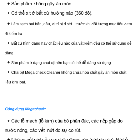
+ Sản phẩm không gây ăn mòn.
+ Có thể xịt ở bất cứ hướng nào (360 độ).
+
Làm sạch bụi bẩn, dầu, vị trí bị rỉ sét…trước khi đối tượng mục tiêu đem
đi kiểm tra.
+
Bất cứ hình dạng hay chất liệu nào của vật kiểm đều có thể sử dụng dễ
dàng.
+
Sản phẩm ở dạng chai xịt nên bạn có thể dễ dàng sử dụng.
+
Chai xịt Mega check Cleaner không chứa hóa chất gây ăn mòn chất
liệu kim loại.
Công dụng Megacheck
:
+ Các lỗ mạch (lỗ kim) của bộ phận đúc, các nếp gấp do
nước nóng, các vết nứt do sự co rút.
+ Những vết nứt của cơ phận được rèn (nứt do rèn). Nứt ở