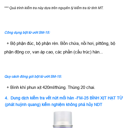
*** Quá trình kiểm tra này dựa trên nguyên lý kiểm tra từ tính MT.
Công dụng bột từ ướt SM-15:
+ Bộ phận đúc, bộ phận rèn. Bồn chứa, nồi hơi, píttông, bộ
phận động cơ, van áp cao, các phần (cấu trúc) hàn...
Quy cách đóng gói bột từ ướt SM-15:
+ Bình khí phun xịt 420ml/thùng. Thùng 20 chai.
4. Dung dịch kiểm tra vết nứt mối hàn -FM-25 BÌNH XỊT HẠT TỪ
(phát huỳnh quang) kiểm nghiệm không phá hủy NDT