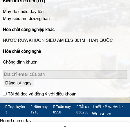
Kiểm tra siêu âm (UT)
Máy đo chiều dày tôn
Máy siêu âm đường hàn
Hóa chất công nghiệp khác
NƯỚC RỬA KHUÔN SIÊU ÂM ELS-301M - HÀN QUỐC
Hóa chất công nghệ
Chống dính khuôn
Đăng ký ngay
Tôi đã đọc và đồng ý với điều khoản
Thiết kế website
Trực tuyến:
Hôm nay:
Tuần này:
Tất cả:
3
1910
8558
830230
Webso.vn
Nooijd ung o day