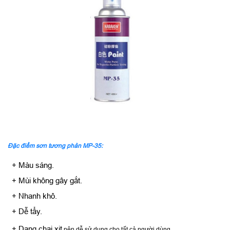
Đặc điểm sơn tương phản MP-35:
+ Màu sáng.
+ Mùi không gây gắt.
+ Nhanh khô.
+ Dễ tẩy.
+ Dạng chai xịt
nên dễ sử dụng cho tất cả người dùng