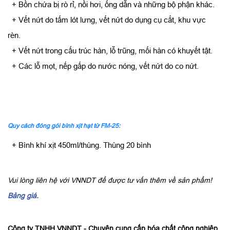
+ Bồn chứa bị rò rỉ, nồi hơi, ống dẫn và những bộ phận khác.
+ Vết nứt do tấm lót lưng, vết nứt do dụng cụ cắt, khu vực
rèn.
+ Vết nứt trong cấu trúc hàn, lỗ trũng, mối hàn có khuyết tật.
+ Các lỗ mọt, nếp gấp do nước nóng, vết nứt do co nứt.
Quy cách đóng gói bình xịt hạt từ FM-25:
+ Bình khí xịt 450ml/thùng. Thùng 20 bình
Vui lòng liên hệ với VNNDT để được tư vấn thêm về sản phẩm!
Bảng giá.
Công ty TNHH VNNDT - Chuyên cung cấp hóa chất công nghiệp