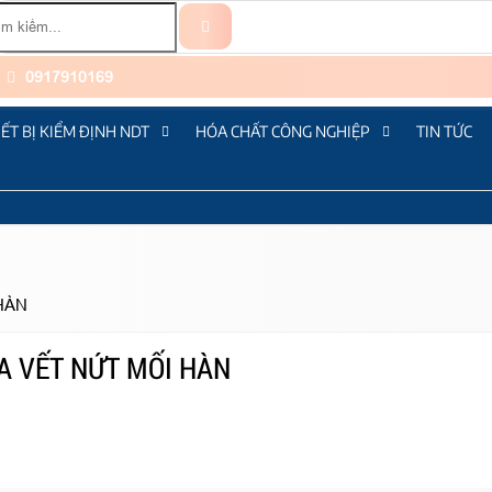
0917910169
IẾT BỊ KIỂM ĐỊNH NDT
HÓA CHẤT CÔNG NGHIỆP
TIN TỨC
HÀN
A VẾT NỨT MỐI HÀN