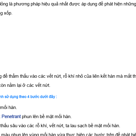
ng là phương pháp hiệu quả nhất được áp dụng để phát hiện những kh
g xốp.
 để thẩm thấu vào các vết nứt, rỗ khí nhỏ của liên kết hàn mà mắt
còn nằm lại ở các vết nứt.
nh sử dụng theo 4 bước dưới đây :
mối hàn.
 Penetrant
phun lên bề mặt mối hàn.
thấu sâu vào các rỗ khí, vết nứt, ta lau sạch bề mặt mối hàn.
ị màu phun lên vùng mối hàn vừa thực hiện các bước trên để phát hi