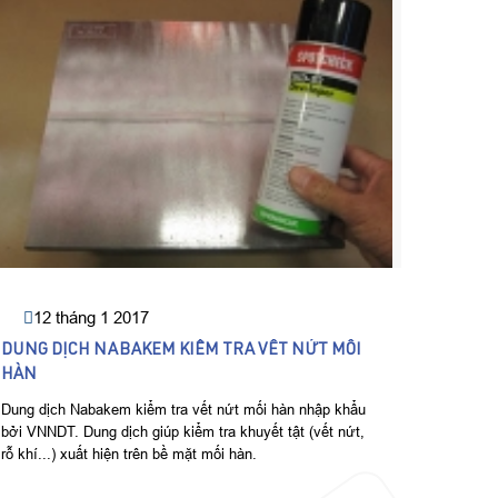
18 
NABAKE
ĐÀ NẴ
Dầu phủ 
khả năng
PHÂN P
HÀNG T
12 tháng 1 2017
DUNG DỊCH NABAKEM KIỂM TRA VẾT NỨT MỐI
HÀN
Dung dịch Nabakem kiểm tra vết nứt mối hàn nhập khẩu
bởi VNNDT. Dung dịch giúp kiểm tra khuyết tật (vết nứt,
rỗ khí...) xuất hiện trên bề mặt mối hàn.