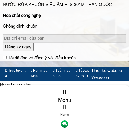
NƯỚC RỬA KHUÔN SIÊU ÂM ELS-301M - HÀN QUỐC
Hóa chất công nghệ
Chống dính khuôn
Đăng ký ngay
Tôi đã đọc và đồng ý với điều khoản
Thiết kế website
Trực tuyến:
Hôm nay:
Tuần này:
Tất cả:
4
1490
8138
829810
Webso.vn
Nooijd ung o day
Menu
Home
TƯ VẤN DỊCH VỤ