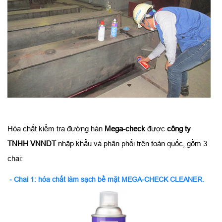
Hóa chất kiểm tra đường hàn
Mega-check
được
công ty
TNHH VNNDT
nhập khẩu và phân phối trên toàn quốc, gồm 3
chai:
- Chai 1:
hóa chất làm sạch bề mặt MEGA-CHECK CLEANER.