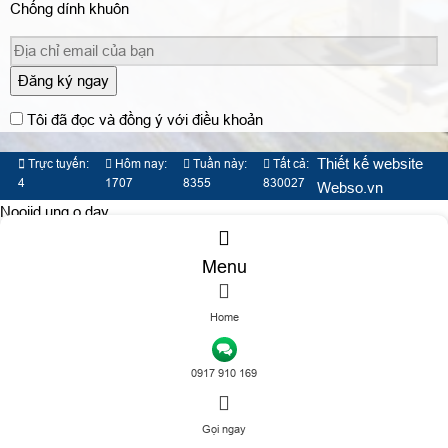
Chống dính khuôn
Đăng ký ngay
Tôi đã đọc và đồng ý với điều khoản
Thiết kế website
Trực tuyến:
Hôm nay:
Tuần này:
Tất cả:
4
1707
8355
830027
Webso.vn
Nooijd ung o day
Menu
Home
TƯ VẤN DỊCH VỤ
0917 910 169
Gọi ngay