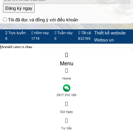
Đăng ký ngay
Tôi đã đọc và đồng ý với điều khoản
Thiết kế website
Trực tuyến:
Hôm nay:
Tuần này:
Tất cả:
6
1719
0
832165
Webso.vn
Nooijd ung o day
Menu
Home
TƯ VẤN DỊCH VỤ
0917 910 169
Gọi ngay
Đăng ký tư vấn
Tư Vấn