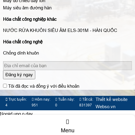
Máy đo chiều dày tôn
Máy siêu âm đường hàn
Hóa chất công nghiệp khác
NƯỚC RỬA KHUÔN SIÊU ÂM ELS-301M - HÀN QUỐC
Hóa chất công nghệ
Chống dính khuôn
Đăng ký ngay
Tôi đã đọc và đồng ý với điều khoản
Thiết kế website
Trực tuyến:
Hôm nay:
Tuần này:
Tất cả:
4
951
0
831397
Webso.vn
Nooijd ung o day
Menu