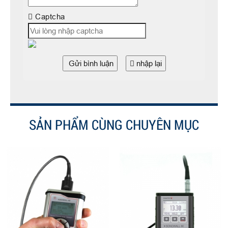
Captcha
Gửi bình luận
nhập lại
SẢN PHẨM CÙNG CHUYÊN MỤC
PX-7 DL Thiết bị siêu âm đo
độ dày tôn
Liên hệ