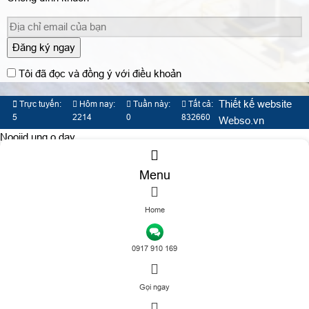
Đăng ký ngay
Tôi đã đọc và đồng ý với điều khoản
Thiết kế website
Trực tuyến:
Hôm nay:
Tuần này:
Tất cả:
5
2214
0
832660
Webso.vn
Nooijd ung o day
Menu
Home
TƯ VẤN DỊCH VỤ
0917 910 169
Gọi ngay