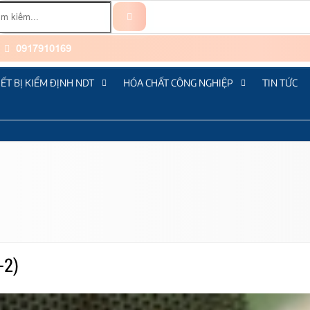
0917910169
IẾT BỊ KIỂM ĐỊNH NDT
HÓA CHẤT CÔNG NGHIỆP
TIN TỨC
-2)