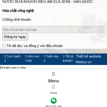
NƯỚC RỬA KHUÔN SIÊU ÂM ELS-301M - HÀN QUỐC
Hóa chất công nghệ
Chống dính khuôn
Đăng ký ngay
Tôi đã đọc và đồng ý với điều khoản
Thiết kế website
Trực tuyến:
Hôm nay:
Tuần này:
Tất cả:
3
1790
0
834507
Webso.vn
Nooijd ung o day
Menu
Home
TƯ VẤN DỊCH VỤ
0917 910 169