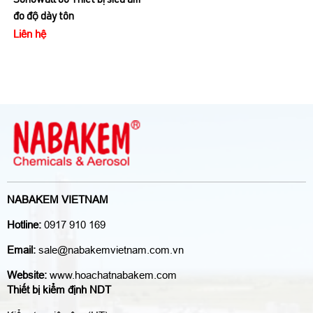
Sonowall 60 Thiết bị siêu âm
PX-7 DL Thiết bị siêu âm đo
đo độ dày tôn
độ dày tôn
Liên hệ
Liên hệ
NABAKEM VIETNAM
Hotline:
0917 910 169
Email:
sale@nabakemvietnam.com.vn
Website:
www.hoachatnabakem.com
Thiết bị kiểm định NDT