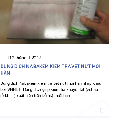
Dầu phủ 
khả năng
PHÂN P
HÀNG T
12 tháng 1 2017
DUNG DỊCH NABAKEM KIỂM TRA VẾT NỨT MỐI
HÀN
Dung dịch Nabakem kiểm tra vết nứt mối hàn nhập khẩu
bởi VNNDT. Dung dịch giúp kiểm tra khuyết tật (vết nứt,
rỗ khí...) xuất hiện trên bề mặt mối hàn.