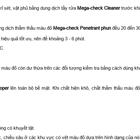
rỉ sét, vật phủ bằng dung dịch tẩy rửa
Mega-check Cleaner
trước khi
ng dịch thẩm thấu màu đỏ
Mega-check Penetrant phun
đều 20 đến 30
hiệu quả tốt ưu, nên để khoảng 3 - 6 phút.
 C.
h màu đỏ còn dư thừa trên các đối tượng kiểm tra bằng cách dùng khă
oper
lên toàn bộ bề mặt. Khi chất hiện khô, chất thẩm thấu màu đỏ 
ng có khuyết tật.
ớc, chiều sâu ở các khu vực có vệt màu đỏ dựa trên hình dạng của nó