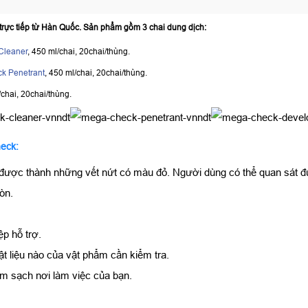
ực tiếp từ Hàn Quốc. Sản phẩm gồm 3 chai dung dịch:
Cleaner
, 450 ml/chai, 20chai/thùng.
ck Penetrant
, 450 ml/chai, 20chai/thùng.
/chai, 20chai/thùng.
heck:
y được thành những vết nứt có màu đỏ. Người dùng có thể quan sát
òn.
ệp hỗ trợ.
t liệu nào của vật phẩm cần kiểm tra.
làm sạch nơi làm việc của bạn.