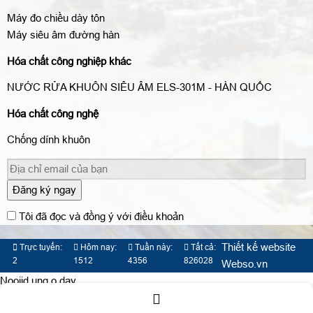
Máy đo chiều dày tôn
Máy siêu âm đường hàn
Hóa chất công nghiệp khác
NƯỚC RỬA KHUÔN SIÊU ÂM ELS-301M - HÀN QUỐC
Hóa chất công nghệ
Chống dính khuôn
Đăng ký ngay
Tôi đã đọc và đồng ý với điều khoản
Thiết kế website
Trực tuyến:
Hôm nay:
Tuần này:
Tất cả:
2
1512
4356
826028
Webso.vn
Nooijd ung o day