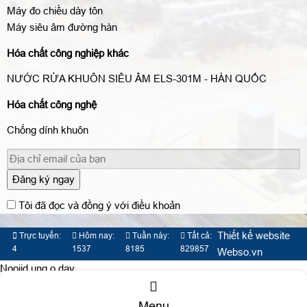
Máy đo chiều dày tôn
Máy siêu âm đường hàn
Hóa chất công nghiệp khác
NƯỚC RỬA KHUÔN SIÊU ÂM ELS-301M - HÀN QUỐC
Hóa chất công nghệ
Chống dính khuôn
Đăng ký ngay
Tôi đã đọc và đồng ý với điều khoản
Thiết kế website
Trực tuyến:
Hôm nay:
Tuần này:
Tất cả:
4
1537
8185
829857
Webso.vn
Nooijd ung o day
Menu