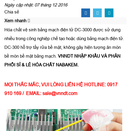
Ngày cập nhật: 07 tháng 12 2016
Chia sẻ
Xem nhanh
Hóa chất vệ sinh bảng mạch điện tử DC-3000 được sử dụng
nhiều trong công nghiệp chế tạo hoặc dùng bảng mạch điện tử.
DC-300 hỗ trợ tẩy rửa bề mặt, không gây hiện tượng ăn mòn
bề mòn bề mặt bảng mạch.
VNNDT NHẬP KHẨU VÀ PHÂN
PHỐI SỈ & LẺ HÓA CHẤT NABAKEM.
MỌI THẮC MẮC, VUI LÒNG LIÊN HỆ HOTLINE: 0917
910 169 / EMAIL: sale@vnndt.com