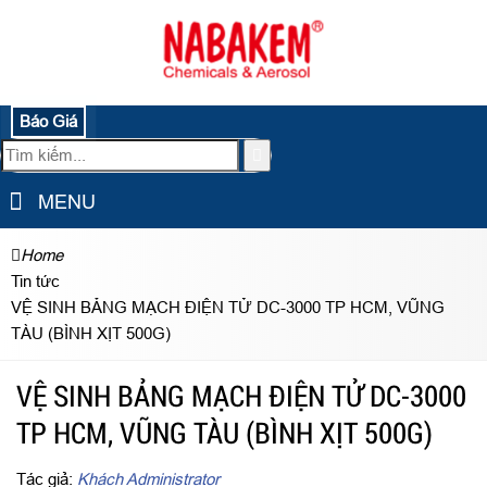
Báo Giá
MENU
Home
Tin tức
VỆ SINH BẢNG MẠCH ĐIỆN TỬ DC-3000 TP HCM, VŨNG
TÀU (BÌNH XỊT 500G)
VỆ SINH BẢNG MẠCH ĐIỆN TỬ DC-3000
TP HCM, VŨNG TÀU (BÌNH XỊT 500G)
Tác giả:
Khách Administrator