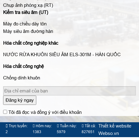
Chụp ảnh phóng xạ (RT)
Kiểm tra siêu âm (UT)
Máy đo chiều dày tôn
Máy siêu âm đường hàn
Hóa chất công nghiệp khác
NƯỚC RỬA KHUÔN SIÊU ÂM ELS-301M - HÀN QUỐC
Hóa chất công nghệ
Chống dính khuôn
Đăng ký ngay
Tôi đã đọc và đồng ý với điều khoản
Thiết kế website
Trực tuyến:
Hôm nay:
Tuần này:
Tất cả:
2
1383
5979
827651
Webso.vn